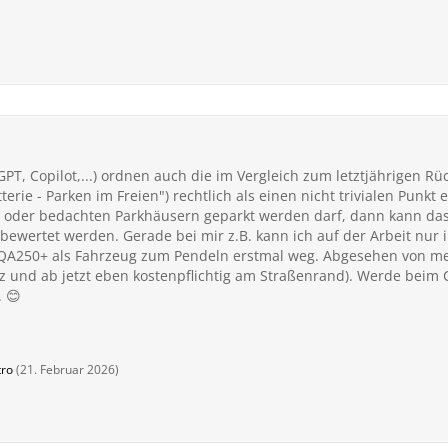
GPT, Copilot,...) ordnen auch die im Vergleich zum letztjährigen 
erie - Parken im Freien") rechtlich als einen nicht trivialen Punkt e
n oder bedachten Parkhäusern geparkt werden darf, dann kann das 
bewertet werden. Gerade bei mir z.B. kann ich auf der Arbeit nur
r EQA250+ als Fahrzeug zum Pendeln erstmal weg. Abgesehen von 
tz und ab jetzt eben kostenpflichtig am Straßenrand). Werde beim
. 😊
tro
(
21. Februar 2026
)