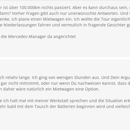
er ist über 100.000km nichts passiert. Aber es kann durchaus sein, 
ann? Vorher Fragen gibt auch nur unerwünschte Antworten. Und w
denke, ich plane einen Mietwagen ein. Ich wollte die Tour eigentlic
e Niederlassungen fahren und vermutlich in fragende Gesichter gu
n die Mercedes-Manager da angerichtet
ich relativ lange. Ich ging von wenigen Stunden aus. Und Dein Arg
 gar nicht mitnimmt, oder nur wenn Du nachweisen kannst, dass de
n daher wäre natürlich ein Mietwagen eine Option.
 ich halt mal mit meiner Werkstatt sprechen und die Situation erk
ehr bald mit dem Tausch der Batterien beginnen wird und vielleic