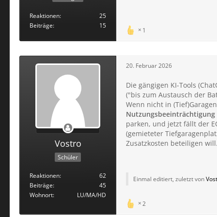
Reaktionen
25
Beiträge
15
1
20. Februar 2026
Die gängigen KI-Tools (Chat
("bis zum Austausch der Batt
Wenn nicht in (Tief)Garage
Nutzungsbeeinträchtigung
parken, und jetzt fällt de
(gemieteter Tiefgaragenpla
Vostro
Zusatzkosten beteiligen will
Schüler
Reaktionen
62
Einmal editiert, zuletzt von
Vos
Beiträge
45
Wohnort
LU/MA/HD
2