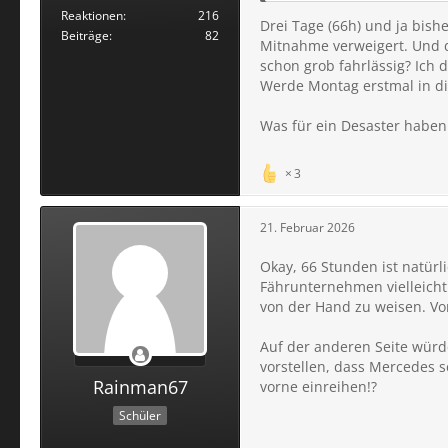
Reaktionen
216
Drei Tage (66h) und ja bish
Beiträge
82
Mitnahme verweigert. Und d
schon grob fahrlässig? Ich 
Werde Montag erstmal in di
Was für ein Desaster habe
3
21. Februar 2026
Okay, 66 Stunden ist natürl
Fährunternehmen vielleicht
von der Hand zu weisen. Vo
Auf der anderen Seite würde
vorstellen, dass Mercedes s
Rainman67
vorne einreihen!?
Schüler