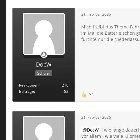
21. Februar 2026
Mich treibt das Thema Fähre
im Mai die Batterie schon g
fürchte nur die Niederlass
DocW
Schüler
Reaktionen
216
Beiträge
82
1
21. Februar 2026
DocW
: wie lange dauert
Vor allem - wie viele Kilom