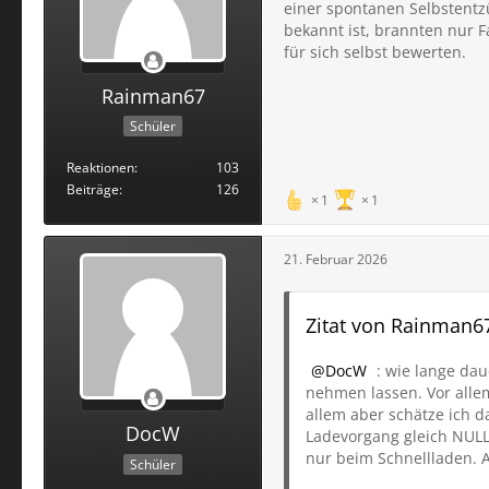
einer spontanen Selbstentz
bekannt ist, brannten nur 
für sich selbst bewerten.
Rainman67
Schüler
Reaktionen
103
Beiträge
126
1
1
21. Februar 2026
Zitat von Rainman6
DocW
: wie lange dau
nehmen lassen. Vor allem
allem aber schätze ich 
DocW
Ladevorgang gleich NULL
nur beim Schnellladen. A
Schüler