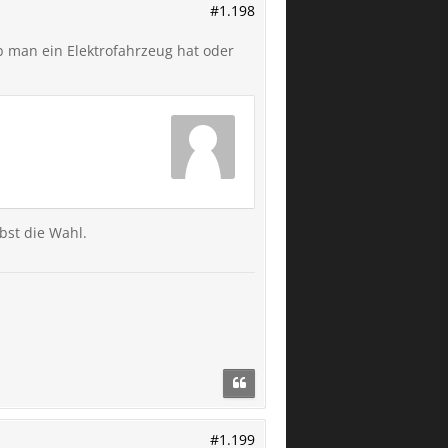
#1.198
ob man ein Elektrofahrzeug hat oder
bst die Wahl.
#1.199