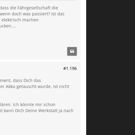
dass die Fährgesellschaft die
enn doch was passiert? Ist das
h elektrisch machen
cken....
#1.196
ument, dass Dich das
r Akku getauscht wurde, ist nicht
lären. Ich könnte mir schon
ht kann Dich Deine Werkstatt ja nach