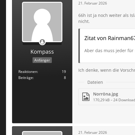
21. Februar 2026
66h ist ja noch weiter als I
nicht.
Zitat von Rainman6
Aber das muss jeder für 
Kompass
Anfänger
Ich denke, wenn die Vorschr
Reaktionen
19
Beiträge
8
Dateien
Norröna.jpg
170,29 kB – 24 Downloa
21. Februar 2026