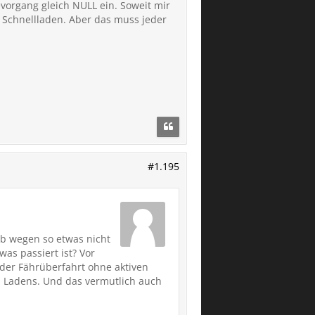
organg gleich NULL ein. Soweit mir
 Schnellladen. Aber das muss jeder
#1.195
ub wegen so etwas nicht
as passiert ist? Vor
der Fährüberfahrt ohne aktiven
s Ladens. Und das vermutlich auch