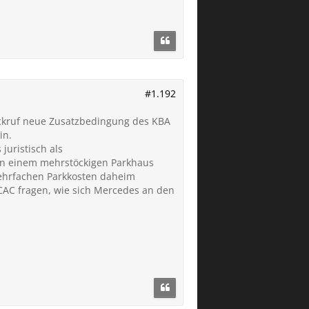
#1.192
Rückruf neue Zusatzbedingung des KBA
in.
juristisch als
 in einem mehrstöckigen Parkhaus
mehrfachen Parkkosten daheim
 CAC fragen, wie sich Mercedes an den