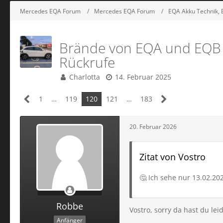
Mercedes EQA Forum
Mercedes EQA Forum
EQA Akku Technik, E
Brände von EQA und EQB m
Rückrufe
Charlotta
14. Februar 2025
1
…
119
120
121
…
183
20. Februar 2026
Zitat von Vostro
🤔 Ich sehe nur 13.02.20
Robbe
Vostro, sorry da hast du leid
Anfänger