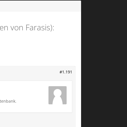
n von Farasis):
#1.191
atenbank.