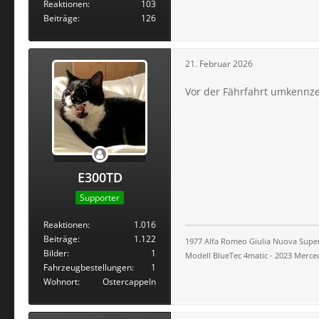
Reaktionen
103
Beiträge
126
21. Februar 2026
Vor der Fährfahrt umkennze
E300TD
Supporter
Reaktionen
1.016
Beiträge
1.122
1977 Alfa Romeo Giulia Nuova Super 
Bilder
1
Modell BlueTec 4matic - 2023 Merce
Fahrzeugbestellungen
1
Wohnort
Ostercappeln