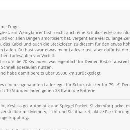
mme Frage.
test, ein Wenigfahrer bist, reicht auch eine Schukosteckeranschlus
nd vor allen Dingen amortisiert hat, vergeht eine viel zu lange Zei
, das Kabel und auch die Steckdosen zu diesem für den etwas höh
m Laden. Du hast zwar etwas mehr Ladeverlust, aber dafür ist der
chen Ladesäulen von Vorteil.
 so um die 20 Kw laden, was eigentlich für Deinen Bedarf ausreic
 Schnellladesäulen nutzen.
 und habe damit bereits über 35000 km zurückgelegt.
es einen sogenannten Ladeziegel für Schukostecker für 79,- €. Den
ch 10 Stunden laden gehen 33 Kw in die Batterie.
lic, Keyless go, Automatik und Spiegel Packet, Sitzkomfortpacket m
 verstellbar mit Memory, Licht und Sichtpacket, aktive Parkführung,
ängerkupplung.