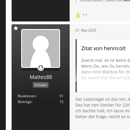
Einmal editiert, zuletzt von
henr
1
21. Mai 2025
Zitat von henricolt
Zuerst mal, es ist keine
Wenn Du, wie Du bereits 
dann eine Wallbox für 200
Mattes88
Du musst nur darauf ach
Stromdurchfluss zu konz
Schüler
dafür ist der günstigere
Über Nacht kannst Du da
Reaktionen
51
Der Ladeziegel ist das tei
weiten Strecken kannst 
Beiträge
72
Das hat nen Stecker für 220 
Ich jedenfalls mache es 
Ich dachte halt, ich lasse 
Daher die Frage, reicht es
Übrigens, bei Kaufland g
habe damit eine Ladeleis