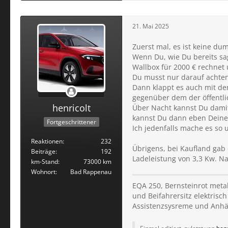
21. Mai 2025
Zuerst mal, es ist keine du
Wenn Du, wie Du bereits sag
Wallbox für 2000 € rechnet u
Du musst nur darauf achten
Dann klappt es auch mit de
gegenüber dem der öffentli
henricolt
Über Nacht kannst Du damit
kannst Du dann eben Deine
Fortgeschrittener
Ich jedenfalls mache es so
Reaktionen
232
Übrigens, bei Kaufland gab 
Beiträge
192
Ladeleistung von 3,3 Kw. Na
km-Stand
73000 km
Wohnort
Bad Rappenau
EQA 250, Bernsteinrot metal
und Beifahrersitz elektrisch
Assistenzsysreme und Anh