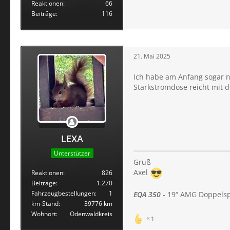
Reaktionen
66
Beiträge
116
21. Mai 2025
Ich habe am Anfang sogar n
Starkstromdose reicht mit 
LEXA
Unterstützer
Gruß
Axel
Reaktionen
826
Beiträge
1.270
Fahrzeugbestellungen
1
EQA 350
- 19“ AMG Doppelsp
km-Stand
39776 km
Wohnort
Odenwaldkreis
1