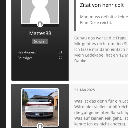
Zitat von henricolt
Man muss definitiv kein
Eine Dose reicht.
Mattes88
Genau das war ja die Frage.
Schüler
Mir geht es nicht um den S
Ich lasse mir dann einfach
Reaktionen
51
Mein Ladekabel hat eh 12 Me
Beiträge
72
Danke
21. Mai 2025
Was ist das denn für ein L
Wäre hier vielleicht hilfre
die gut gemeinten Ratschläg
Was auf keinen Fall geht, i
kenne ich es nicht anders).