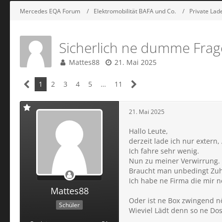
Mercedes EQA Forum
Elektromobilität BAFA und Co.
Private Lad
Sicherlich ne dumme Frage,
Mattes88
21. Mai 2025
1
2
3
4
5
…
11
21. Mai 2025
Hallo Leute,
derzeit lade ich nur extern,
Ich fahre sehr wenig.
Nun zu meiner Verwirrung.
Braucht man unbedingt Zuh
Ich habe ne Firma die mir n
Mattes88
Oder ist ne Box zwingend n
Schüler
Wieviel Lädt denn so ne Do