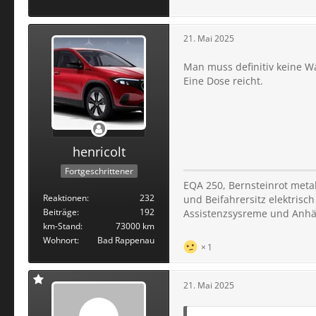
21. Mai 2025
Man muss definitiv keine W
Eine Dose reicht.
henricolt
Fortgeschrittener
EQA 250, Bernsteinrot metal
Reaktionen
232
und Beifahrersitz elektrisch
Beiträge
192
Assistenzsysreme und Anh
km-Stand
73000 km
Wohnort
Bad Rappenau
1
21. Mai 2025