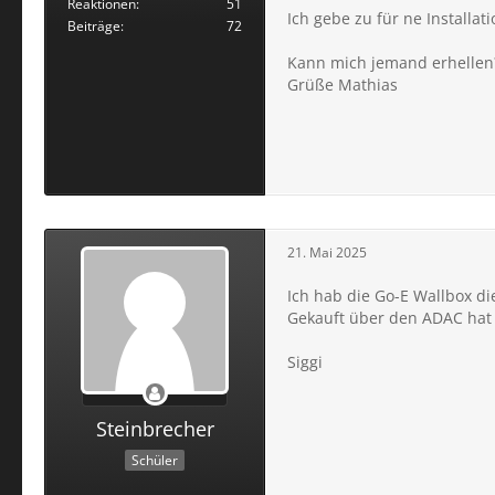
Reaktionen
51
Ich gebe zu für ne Installa
Beiträge
72
Kann mich jemand erhellen
Grüße Mathias
21. Mai 2025
Ich hab die Go-E Wallbox d
Gekauft über den ADAC hat 
Siggi
Steinbrecher
Schüler