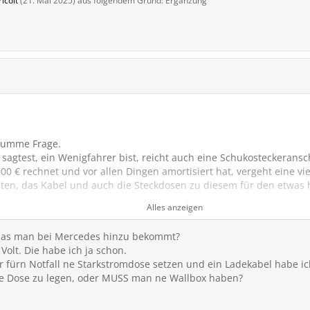
icolt
(
21. Mai 2025
) aus folgendem Grund: Ergänzung
 dumme Frage.
sagtest, ein Wenigfahrer bist, reicht auch eine Schukosteckeransch
0 € rechnet und vor allen Dingen amortisiert hat, vergeht eine viel
ten, das Kabel und auch die Steckdosen zu diesem für den etwas
ipieren. Dann klappt es auch mit dem Laden. Du hast zwar etwas 
Alles anzeigen
 Haushaltsstrom gegenüber dem der öffentlichen Ladesäulen von Vo
mit so um die 20 Kw laden, was eigentlich für Deinen Bedarf ausr
l, das man bei Mercedes hinzu bekommt?
Du dann eben Deine Schnellladesäulen nutzen.
Volt. Die habe ich ja schon.
so und habe damit bereits über 35000 km zurückgelegt.
mir fürn Notfall ne Starkstromdose setzen und ein Ladekabel habe 
 ne Dose zu legen, oder MUSS man ne Wallbox haben?
ab es einen sogenannten Ladeziegel für Schukostecker für 79,- €. 
tung von 3,3 Kw. Nach 10 Stunden laden gehen 33 Kw in die Batter