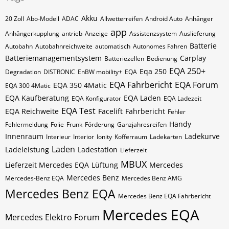
Akku
20 Zoll
Abo-Modell
ADAC
Allwetterreifen
Android Auto
Anhänger
app
Anhängerkupplung
antrieb
Anzeige
Assistenzsystem
Auslieferung
Batterie
Autobahn
Autobahnreichweite
automatisch
Autonomes Fahren
Batteriemanagementsystem
Carplay
Batteriezellen
Bedienung
EQA 250+
Eqa 250
Degradation
DISTRONIC
EnBW mobility+
EQA
EQA Fahrbericht
EQA Forum
EQA 350 4Matic
EQA 300 4Matic
EQA Kaufberatung
EQA Laden
EQA Konfigurator
EQA Ladezeit
EQA Test
EQA Reichweite
Facelift
Fahrbericht
Fehler
Handy
Fehlermeldung
Folie
Frunk
Förderung
Ganzjahresreifen
Innenraum
Ladekurve
Interieur
Interior
Ionity
Kofferraum
Ladekarten
Laden
Ladeleistung
Ladestation
Lieferzeit
MBUX
Lieferzeit Mercedes EQA
Lüftung
Mercedes
Mercedes Benz
Mercedes-Benz EQA
Mercedes Benz AMG
Mercedes Benz EQA
Mercedes Benz EQA Fahrbericht
Mercedes EQA
Mercedes Elektro Forum