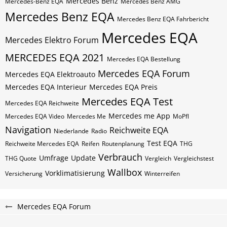
Mercedes Benz
Mercedes-Benz EQA
Mercedes Benz AMG
Mercedes Benz EQA
Mercedes Benz EQA Fahrbericht
Mercedes EQA
Mercedes Elektro Forum
MERCEDES EQA 2021
Mercedes EQA Bestellung
Mercedes EQA Forum
Mercedes EQA Elektroauto
Mercedes EQA Interieur
Mercedes EQA Preis
Mercedes EQA Test
Mercedes EQA Reichweite
Mercedes me App
Mercedes EQA Video
Mercedes Me
MoPfl
Navigation
Reichweite EQA
Niederlande
Radio
Test EQA
Reichweite Mercedes EQA
Reifen
Routenplanung
THG
Verbrauch
Umfrage
Update
THG Quote
Vergleich
Vergleichstest
Wallbox
Vorklimatisierung
Versicherung
Winterreifen
Mercedes EQA Forum