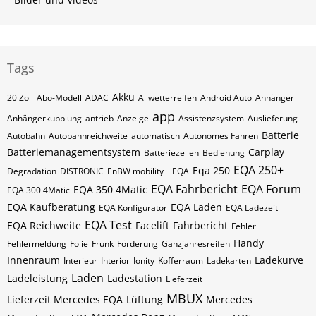
Tags
Akku
20 Zoll
Abo-Modell
ADAC
Allwetterreifen
Android Auto
Anhänger
app
Anhängerkupplung
antrieb
Anzeige
Assistenzsystem
Auslieferung
Batterie
Autobahn
Autobahnreichweite
automatisch
Autonomes Fahren
Batteriemanagementsystem
Carplay
Batteriezellen
Bedienung
EQA 250+
Eqa 250
Degradation
DISTRONIC
EnBW mobility+
EQA
EQA Fahrbericht
EQA Forum
EQA 350 4Matic
EQA 300 4Matic
EQA Kaufberatung
EQA Laden
EQA Konfigurator
EQA Ladezeit
EQA Test
EQA Reichweite
Facelift
Fahrbericht
Fehler
Handy
Fehlermeldung
Folie
Frunk
Förderung
Ganzjahresreifen
Innenraum
Ladekurve
Interieur
Interior
Ionity
Kofferraum
Ladekarten
Laden
Ladeleistung
Ladestation
Lieferzeit
MBUX
Lieferzeit Mercedes EQA
Lüftung
Mercedes