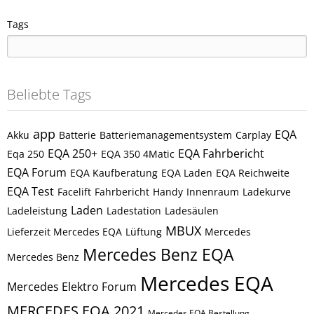
Tags
Beliebte Tags
app
EQA
Akku
Batterie
Batteriemanagementsystem
Carplay
EQA 250+
EQA Fahrbericht
Eqa 250
EQA 350 4Matic
EQA Forum
EQA Kaufberatung
EQA Laden
EQA Reichweite
EQA Test
Facelift
Fahrbericht
Handy
Innenraum
Ladekurve
Laden
Ladeleistung
Ladestation
Ladesäulen
MBUX
Lieferzeit Mercedes EQA
Lüftung
Mercedes
Mercedes Benz EQA
Mercedes Benz
Mercedes EQA
Mercedes Elektro Forum
MERCEDES EQA 2021
Mercedes EQA Bestellung