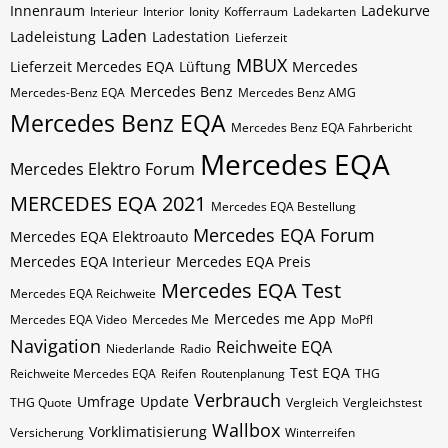
Innenraum
Ladekurve
Interieur
Interior
Ionity
Kofferraum
Ladekarten
Laden
Ladeleistung
Ladestation
Lieferzeit
MBUX
Lieferzeit Mercedes EQA
Lüftung
Mercedes
Mercedes Benz
Mercedes-Benz EQA
Mercedes Benz AMG
Mercedes Benz EQA
Mercedes Benz EQA Fahrbericht
Mercedes EQA
Mercedes Elektro Forum
MERCEDES EQA 2021
Mercedes EQA Bestellung
Mercedes EQA Forum
Mercedes EQA Elektroauto
Mercedes EQA Interieur
Mercedes EQA Preis
Mercedes EQA Test
Mercedes EQA Reichweite
Mercedes me App
Mercedes EQA Video
Mercedes Me
MoPfl
Navigation
Reichweite EQA
Niederlande
Radio
Test EQA
Reichweite Mercedes EQA
Reifen
Routenplanung
THG
Verbrauch
Umfrage
Update
THG Quote
Vergleich
Vergleichstest
Wallbox
Vorklimatisierung
Versicherung
Winterreifen