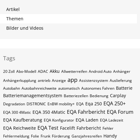
Artikel
Themen
Bilder und Videos
Tags
Akku
20 Zoll
Abo-Modell
ADAC
Allwetterreifen
Android Auto
Anhänger
app
Anhängerkupplung
antrieb
Anzeige
Assistenzsystem
Auslieferung
Batterie
Autobahn
Autobahnreichweite
automatisch
Autonomes Fahren
Batteriemanagementsystem
Carplay
Batteriezellen
Bedienung
EQA 250+
Eqa 250
Degradation
DISTRONIC
EnBW mobility+
EQA
EQA Fahrbericht
EQA Forum
EQA 350 4Matic
EQA 300 4Matic
EQA Kaufberatung
EQA Laden
EQA Konfigurator
EQA Ladezeit
EQA Test
EQA Reichweite
Facelift
Fahrbericht
Fehler
Handy
Fehlermeldung
Folie
Frunk
Förderung
Ganzjahresreifen