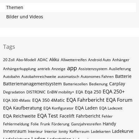
Themen
Bilder und Videos
Tags
Akku
20 Zoll
Abo-Modell
ADAC
Allwetterreifen
Android Auto
Anhänger
app
Anhängerkupplung
antrieb
Anzeige
Assistenzsystem
Auslieferung
Batterie
Autobahn
Autobahnreichweite
automatisch
Autonomes Fahren
Batteriemanagementsystem
Carplay
Batteriezellen
Bedienung
EQA 250+
Eqa 250
Degradation
DISTRONIC
EnBW mobility+
EQA
EQA Fahrbericht
EQA Forum
EQA 350 4Matic
EQA 300 4Matic
EQA Kaufberatung
EQA Laden
EQA Konfigurator
EQA Ladezeit
EQA Test
EQA Reichweite
Facelift
Fahrbericht
Fehler
Handy
Fehlermeldung
Folie
Frunk
Förderung
Ganzjahresreifen
Innenraum
Ladekurve
Interieur
Interior
Ionity
Kofferraum
Ladekarten