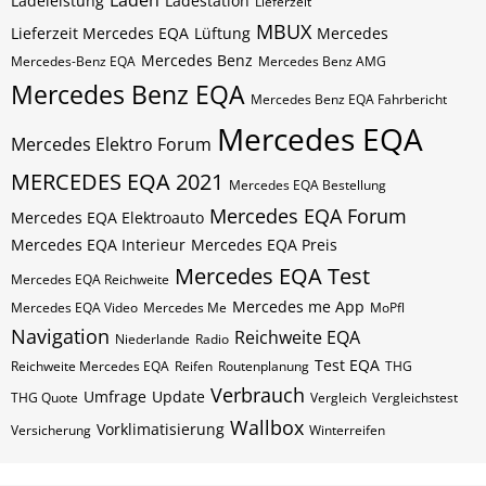
Laden
Ladeleistung
Ladestation
Lieferzeit
MBUX
Lieferzeit Mercedes EQA
Lüftung
Mercedes
Mercedes Benz
Mercedes-Benz EQA
Mercedes Benz AMG
Mercedes Benz EQA
Mercedes Benz EQA Fahrbericht
Mercedes EQA
Mercedes Elektro Forum
MERCEDES EQA 2021
Mercedes EQA Bestellung
Mercedes EQA Forum
Mercedes EQA Elektroauto
Mercedes EQA Interieur
Mercedes EQA Preis
Mercedes EQA Test
Mercedes EQA Reichweite
Mercedes me App
Mercedes EQA Video
Mercedes Me
MoPfl
Navigation
Reichweite EQA
Niederlande
Radio
Test EQA
Reichweite Mercedes EQA
Reifen
Routenplanung
THG
Verbrauch
Umfrage
Update
THG Quote
Vergleich
Vergleichstest
Wallbox
Vorklimatisierung
Versicherung
Winterreifen