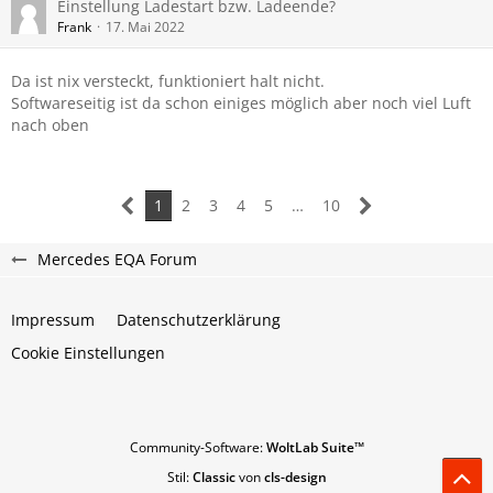
Einstellung Ladestart bzw. Ladeende?
Frank
17. Mai 2022
Da ist nix versteckt, funktioniert halt nicht.
Softwareseitig ist da schon einiges möglich aber noch viel Luft
nach oben
1
2
3
4
5
…
10
Mercedes EQA Forum
Impressum
Datenschutzerklärung
Cookie Einstellungen
Community-Software:
WoltLab Suite™
Stil:
Classic
von
cls-design